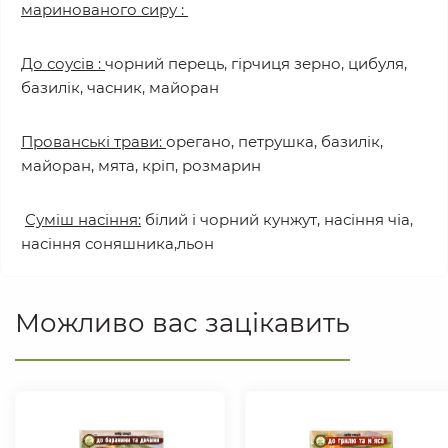
маринованого сиру :
До соусів :
чорний перець, гірчиця зерно, цибуля,
базилік, часник, майоран
Прованські трави:
орегано, петрушка, базилік,
майоран, мята, кріп, розмарин
Суміш насіння:
білий і чорний кунжут, насіння чіа,
насіння соняшника,льон
Можливо вас зацікавить