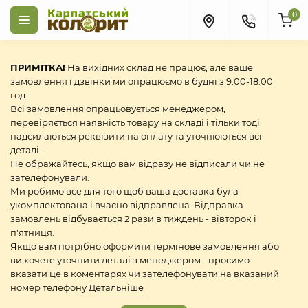
0
ПРИМІТКА!
На вихідних склад не працює, але ваше
замовлення і дзвінки ми опрацюємо в будні з 9.00-18.00
год.
Всі замовлення опрацьовується менеджером,
перевіряється наявність товару на складі і тільки тоді
надсилаються реквізити на оплату та уточнюються всі
деталі.
Не ображайтесь, якщо вам відразу не відписали чи не
зателефонували.
Ми робимо все для того щоб ваша доставка була
укомплектована і вчасно відправлена. Відправка
замовлень відбувається 2 рази в тиждень - вівторок і
п'ятниця.
Якщо вам потрібно оформити термінове замовлення або
ви хочете уточнити деталі з менеджером - просимо
вказати це в коментарях чи зателефонувати на вказаний
номер телефону
Детальніше