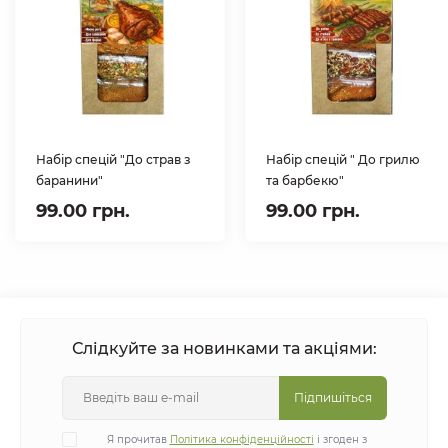
Набір спецій "До страв з
Набір спецій " До грилю
баранини"
та барбекю"
99.00 грн.
99.00 грн.
Слідкуйте за новинками та акціями:
Підпишіться
Я прочитав
Політика конфіденційності
і згоден з