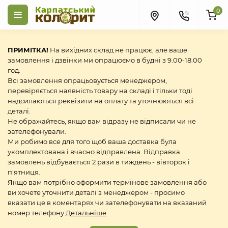
0
ПРИМІТКА!
На вихідних склад не працює, але ваше
замовлення і дзвінки ми опрацюємо в будні з 9.00-18.00
год.
Всі замовлення опрацьовується менеджером,
перевіряється наявність товару на складі і тільки тоді
надсилаються реквізити на оплату та уточнюються всі
деталі.
Не ображайтесь, якщо вам відразу не відписали чи не
зателефонували.
Ми робимо все для того щоб ваша доставка була
укомплектована і вчасно відправлена. Відправка
замовлень відбувається 2 рази в тиждень - вівторок і
п'ятниця.
Якщо вам потрібно оформити термінове замовлення або
ви хочете уточнити деталі з менеджером - просимо
вказати це в коментарях чи зателефонувати на вказаний
номер телефону
Детальніше