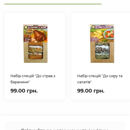
Набір спецій "До страв з
Набір спецій "До сиру та
баранини"
салатів"
99.00 грн.
99.00 грн.