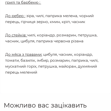
грилі та барбекю :
До ребер :
зіра, чилі, паприка мелена, чорний
перець, гірчиця зерно, кмин, кріп, часник
До стейків:
чилі, коріандр, розмарин, петрушка,
часник, цибуля, паприка червона різана
До м`яса з травами:
цибуля, часник, коріандр,
томати, базилік, імбир, розмарин, паприка, чилі,
мускатний горіх, петрушка, майоран, духмяний
перець мелений
Можливо вас зацікавить