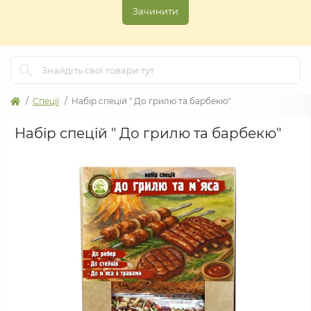
Зачинити
Спеції
Набір спецій " До грилю та барбекю"
Набір спецій " До грилю та барбекю"