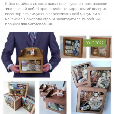
Війна прийшла до нас справді неочікувано, проте завдяки
злагодженій роботі працівників ТМ"Карпатський колорит",
волонтерів та вимушено переселених осіб ми зуміли в
максимально короткі строки налагодити всі виробничі
процеси для виготовлення..
09.01.2022