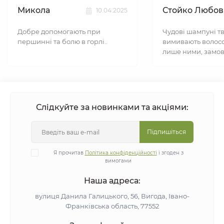
Микола
Стойко Любов
10.04.2025
Добре допомогають при
Чудові шампуні тв
першинні та болю в горлі..
вимивають волосс
лише ними, замов
Слідкуйте за новинками та акціями:
Підпишіться
Я прочитав
Політика конфіденційності
і згоден з
вимогами
Наша адреса:
вулиця Данила Галицького, 56, Вигода, Івано-
Франківська область, 77552