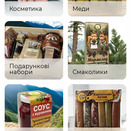
Косметика
Меди
Подарункові
набори
Смаколики