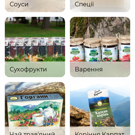
Соуси
Спеції
Сухофрукти
Варення
Чай трав'яний
Коріння Карпат