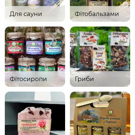
Для сауни
Фітобальзами
Фітосиропи
Гриби