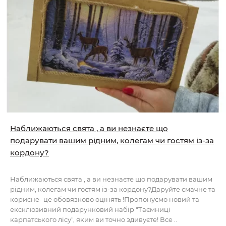
Наближаються свята , а ви незнаєте що
подарувати вашим рідним, колегам чи гостям із-за
кордону?
Наближаються свята , а ви незнаєте що подарувати вашим
рідним, колегам чи гостям із-за кордону?Даруйте смачне та
корисне- це обовязково оцінять !Пропонуємо новий та
ексклюзивний подарунковий набір "Таємниці
карпатського лісу", яким ви точно здивуєте! Все ..