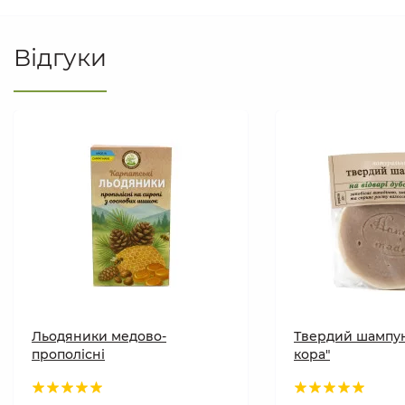
Відгуки
Льодяники медово-
Твердий шампун
прополісні
кора"