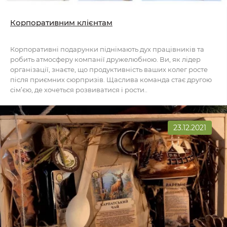
Корпоративним клієнтам
Корпоративні подарунки піднімають дух працівників та
робить атмосферу компанії дружелюбною. Ви, як лідер
організації, знаєте, що продуктивність ваших колег росте
після приємних сюрпризів. Щаслива команда стає другою
сім’єю, де хочеться розвиватися і рости..
23.12.2021