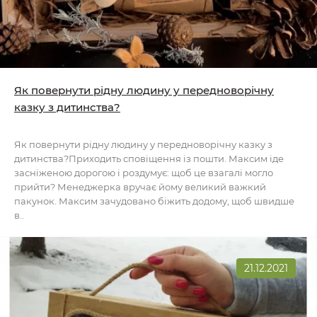
Як повернути рідну людину у передноворічну
казку з дитинства?
Як повернути рідну людину у передноворічну казку з
дитинства?Приходить сповіщення із пошти. Максим іде
засніженою дорогою і роздумує: щоб це взагалі могло
прийти? Менеджерка вручає йому великий важкий
пакунок. Максим зачудовано біжить додому, щоб швидше
в..
21.12.2021