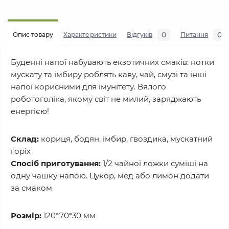
0
0
Опис товару
Характеристики
Відгуків
Питання
Буденні напої набувають екзотичних смаків: нотки
мускату та імбиру роблять каву, чай, смузі та інші
напої корисними для імунітету. Вялого
роботоголіка, якому світ не милий, заряджають
енергією!
Склад:
кориця, бодян, імбир, гвоздика, мускатний
горіх
Спосіб приготування:
1/2 чайної ложки суміші на
одну чашку напою. Цукор, мед або лимон додати
за смаком
Розмір:
120*70*30 мм