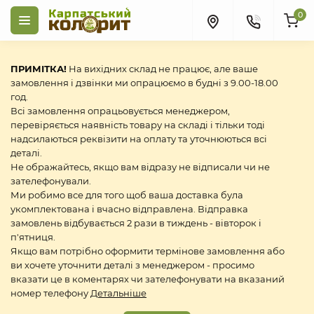
0
ПРИМІТКА!
На вихідних склад не працює, але ваше
замовлення і дзвінки ми опрацюємо в будні з 9.00-18.00
год.
Всі замовлення опрацьовується менеджером,
перевіряється наявність товару на складі і тільки тоді
надсилаються реквізити на оплату та уточнюються всі
деталі.
Не ображайтесь, якщо вам відразу не відписали чи не
зателефонували.
Ми робимо все для того щоб ваша доставка була
укомплектована і вчасно відправлена. Відправка
замовлень відбувається 2 рази в тиждень - вівторок і
п'ятниця.
Якщо вам потрібно оформити термінове замовлення або
ви хочете уточнити деталі з менеджером - просимо
вказати це в коментарях чи зателефонувати на вказаний
номер телефону
Детальніше