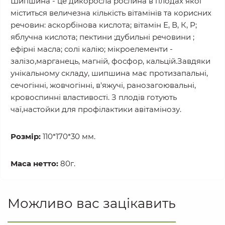
Шипшина - це дикоросла рослина в плодах якої
міститься величезна кількість вітамінів та корисних
речовин: аскорбінова кислота; вітамін Е, В, К, Р;
яблучна кислота; пектини ;дубильні речовини ;
ефірні масла; солі калію; мікроелементи -
залізо,марганець, магній, фосфор, кальцій.Завдяки
унікальному складу, шипшина має протизапальні,
сечогінні, жовчогінні, в'яжучі, ранозагоювальні,
кровоспинні властивості. З плодів готують
чаї,настойки для профілактики авітамінозу.
Розмір:
110*170*30 мм.
Маса нетто:
80г.
Можливо вас зацікавить