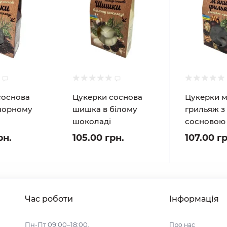
соснова
Цукерки соснова
Цукерки м
чорному
шишка в білому
грильяж з
шоколаді
сосновою
рн.
105.00 грн.
107.00 гр
Час роботи
Інформація
Пн-Пт 09:00–18:00.
Про нас