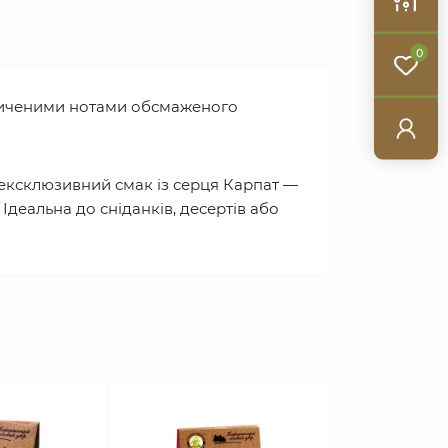
0
асиченими нотами обсмаженого
 ексклюзивний смак із серця Карпат —
деальна до сніданків, десертів або