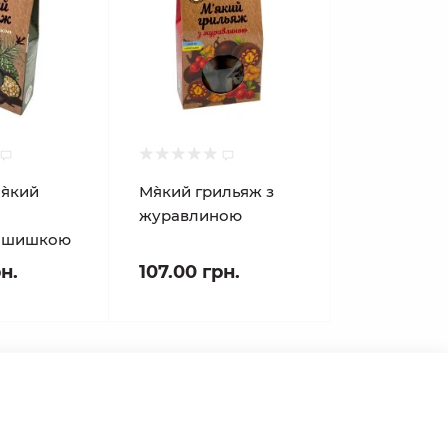
`який
М`який грильяж з
журавлиною
 шишкою
н.
107.00 грн.