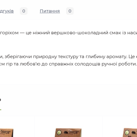
ідгуків
0
Питання
0
 горіхом — це ніжний вершково-шоколадний смак із н
, зберігаючи природну текстуру та глибину аромату. Це
гір та любов’ю до справжніх солодощів ручної роботи. І
ь