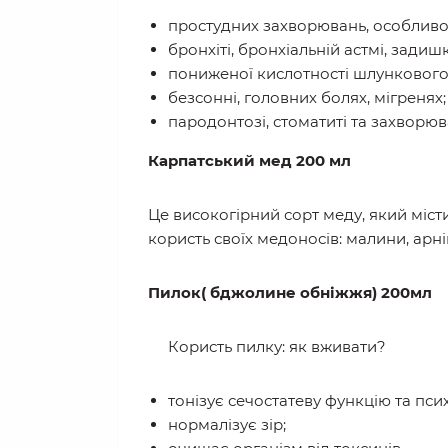
простудних захворювань, особливо на
бронхіті, бронхіальній астмі, задишк
пониженої кислотності шлункового
безсонні, головних болях, мігренях;
пародонтозі, стоматиті та захворю
Карпатський мед 200 мл
Це високогірний сорт меду, який місти
користь своїх медоносів: малини, арні
Пилок( бджолине обніжжя) 200мл
Користь пилку: як вживати?
тонізує сечостатеву функцію та пси
нормалізує зір;