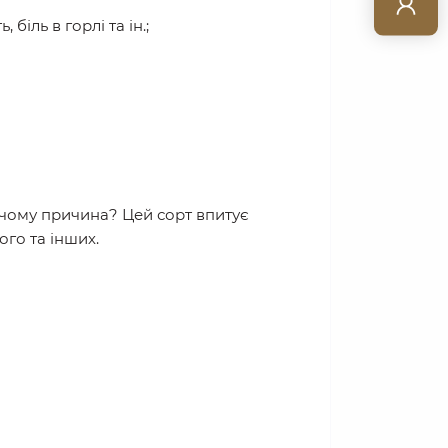
біль в горлі та ін.;
В чому причина? Цей сорт впитує
ого та інших.