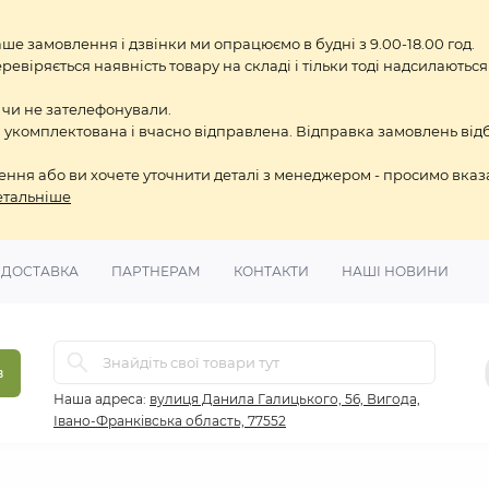
ше замовлення і дзвінки ми опрацюємо в будні з 9.00-18.00 год.
віряється наявність товару на складі і тільки тоді надсилаються
 чи не зателефонували.
 укомплектована і вчасно відправлена. Відправка замовлень відбу
ня або ви хочете уточнити деталі з менеджером - просимо вказ
етальніше
 ДОСТАВКА
ПАРТНЕРАМ
КОНТАКТИ
НАШІ НОВИНИ
в
Наша адреса:
вулиця Данила Галицького, 56, Вигода,
Івано-Франківська область, 77552