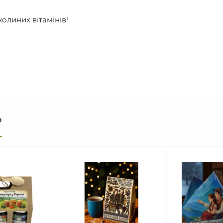
олиних вітамінів!
ь