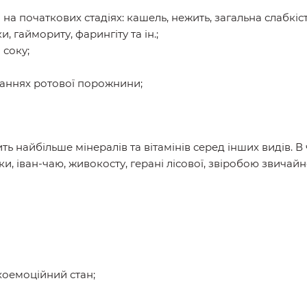
 початкових стадіях: кашель, нежить, загальна слабкість, 
и, гаймориту, фарингіту та ін.;
 соку;
ваннях ротової порожнини;
ть найбільше мінералів та вітамінів серед інших видів. 
ки, іван-чаю, живокосту, герані лісової, звіробою звичайн
хоемоційний стан;