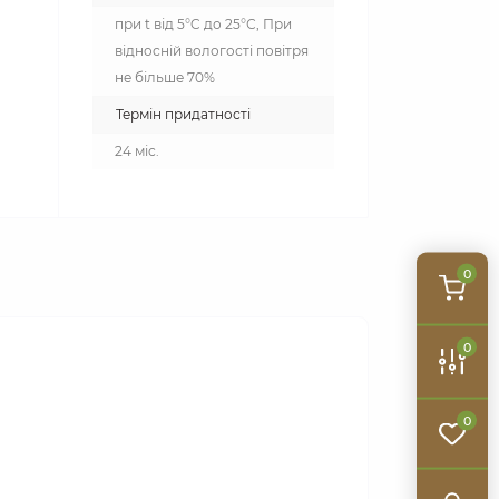
при t від 5°C до 25°С, При
відносній вологості повітря
не більше 70%
Термін придатності
24 міс.
0
0
0