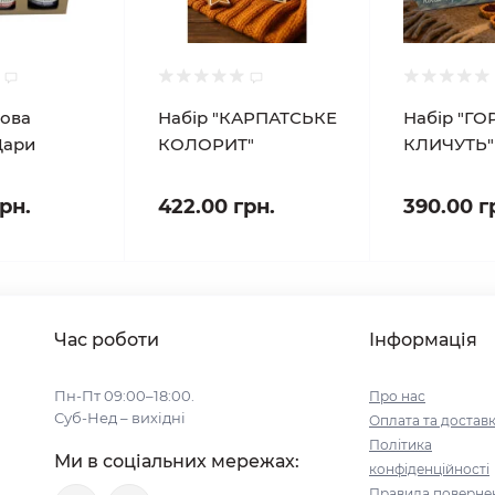
ова
Набір "КАРПАТСЬКЕ
Набір "ГО
Дари
КОЛОРИТ"
КЛИЧУТЬ"
рн.
422.00 грн.
390.00 г
Час роботи
Інформація
Пн-Пт 09:00–18:00.
Про нас
Суб-Нед – вихідні
Оплата та достав
Політика
Ми в соціальних мережах:
конфіденційності
Правила поверне