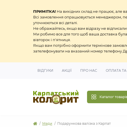
ПРИМІТКА!
На вихідних склад не працює, але ва
Всі замовлення опрацьовується менеджером, пере
уточнюються всі деталі.
Не ображайтесь, якщо вам відразу не відписали
Ми робимо все для того щоб ваша доставка була
вівторок і п'ятниця.
Якщо вам потрібно оформити термінове замовлен
зателефонувати на вказаний номер телефону
Д
ВІДГУКИ
АКЦІЇ
ПРО НАС
ОПЛАТА ТА
Каталог товарі
Меди
Подарункова валізка з Карпат