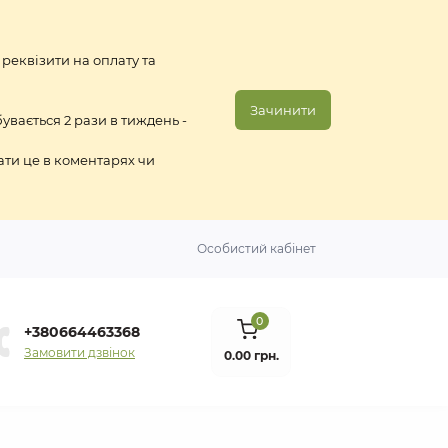
 реквізити на оплату та
Зачинити
вається 2 рази в тиждень -
ати це в коментарях чи
Особистий кабінет
0
+380664463368
Замовити дзвінок
0.00 грн.