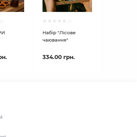
РИ
Набір "Лісове
чаювання"
рн.
334.00 грн.
ка
ння