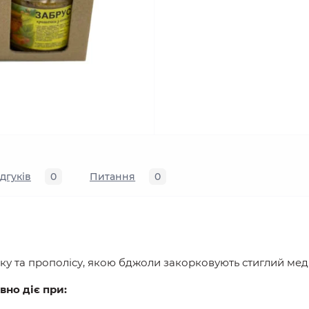
ідгуків
0
Питання
0
оску та прополісу, якою бджоли закорковують стиглий мед
вно діє при: