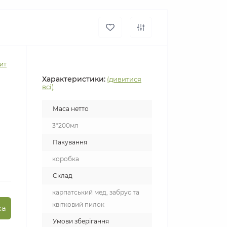
ит
Характеристики:
(дивитися
всі)
Маса нетто
3*200мл
Пакування
коробка
Склад
карпатський мед, забрус та
квітковий пилок
ка
Умови зберігання