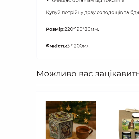
очищає організм від токсинів
Купуй потрійну дозу солодощів та бдж
Розмір:
220*190*80мм.
Ємкість:
3 * 200мл.
Можливо вас зацікавит