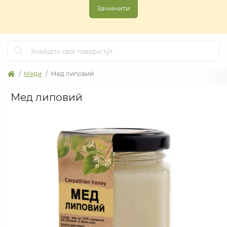
Зачинити
Меди
Мед липовий
Мед липовий