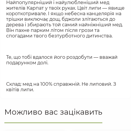
Найпопулярніший і найулюбленіший мед 
жителів Карпат у твоїх руках. Цвіт липи — явище 
короткотривале. І якщо небесна канцелярія на 
трішки виключає дощ, бджоли злітаються до 
дерева і збирають той самий найніжніший мед. 
Він пахне парким літом після грози та 
спогадами твого безтурботного дитинства.
Те, що тобі вдалося його роздобути — вважай 
подарунком долі.
Склад: мед на 100% справжній. Не липовий. З 
квітів липи.
Можливо вас зацікавить