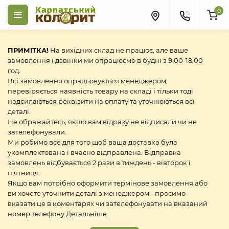
0
ПРИМІТКА!
На вихідних склад не працює, але ваше
замовлення і дзвінки ми опрацюємо в будні з 9.00-18.00
год.
Всі замовлення опрацьовується менеджером,
перевіряється наявність товару на складі і тільки тоді
надсилаються реквізити на оплату та уточнюються всі
деталі.
Не ображайтесь, якщо вам відразу не відписали чи не
зателефонували.
Ми робимо все для того щоб ваша доставка була
укомплектована і вчасно відправлена. Відправка
замовлень відбувається 2 рази в тиждень - вівторок і
п'ятниця.
Якщо вам потрібно оформити термінове замовлення або
ви хочете уточнити деталі з менеджером - просимо
вказати це в коментарях чи зателефонувати на вказаний
номер телефону
Детальніше