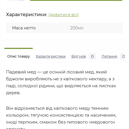
Характеристики:
(дивитися всі)
Маса нетто
200мл
0
0
Опис товару
Характеристики
Відгуків
Питання
Падевий мед — це осінній лісовий мед, який
бджоли виробляють не з квіткового нектару, а з
паді, солодкої рідини, що виділяється на листках
дерев.
Він відрізняється від квіткового меду темним
кольором, тягучою консистенцією та насиченим,
іноді терпким, смаком без типового «медового»
аромату.