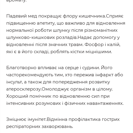
Падевий мед покращує флору кишечника.Сприяє
підвищенню апетиту, що важливо для відновлення
нормальної роботи шлунку після різноманітних
шлунково-кишкових розладів.Надає допомогу у
відновленні після значних травм. Фосфор і калій,
які є в його складі, роблять кістки міцнішими.
Благотворно впливає на серце і судини. Його
часторекомендують тим, хто пережив інфаркт або
інсульт, а також для попередження розвитку
атеросклерозу.Омолоджує організм в цілому.
Хороший помічник по відновленню сил при
інтенсивних розумових і фізичних навантаженнях.
Зміцнює імунітет.Відмінна профілактика гострих
респіраторних захворювань.