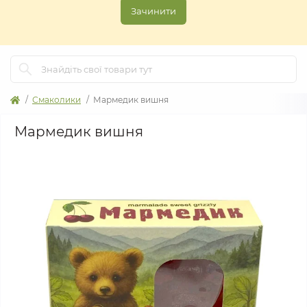
Зачинити
Смаколики
Мармедик вишня
Мармедик вишня