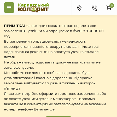
0
ПРИМІТКА!
На вихідних склад не працює, але ваше
замовлення і дзвінки ми опрацюємо в будні з 9.00-18.00
год.
Всі замовлення опрацьовується менеджером,
перевіряється наявність товару на складі і тільки тоді
надсилаються реквізити на оплату та уточнюються всі
деталі.
Не ображайтесь, якщо вам відразу не відписали чи не
зателефонували.
Ми робимо все для того щоб ваша доставка була
укомплектована і вчасно відправлена. Відправка
замовлень відбувається 2 рази в тиждень - вівторок і
п'ятниця.
Якщо вам потрібно оформити термінове замовлення або
ви хочете уточнити деталі з менеджером - просимо
вказати це в коментарях чи зателефонувати на вказаний
номер телефону
Детальніше