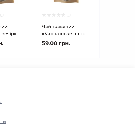
яний
Чай трав`яний
 вечір»
«Карпатське літо»
н.
59.00 грн.
ка
ння