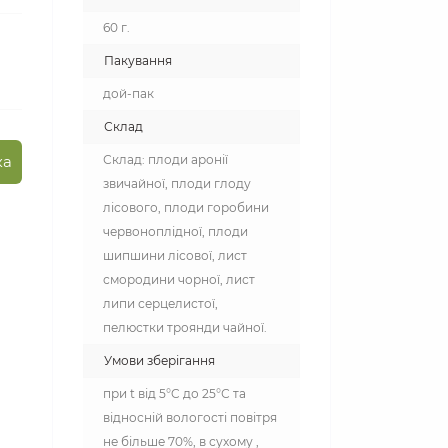
60 г.
Пакування
дой-пак
Склад
ка
Склад: плоди аронії
звичайної, плоди глоду
лісового, плоди горобини
червоноплідної, плоди
шипшини лісової, лист
смородини чорної, лист
липи серцелистої,
пелюстки троянди чайної.
Умови зберігання
при t від 5°C до 25°С та
відносній вологості повітря
не більше 70%, в сухому ,