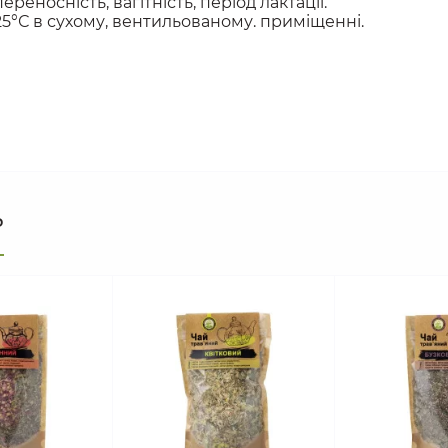
ереносність, вагітність, період лактації. 
о 25°С в сухому, вентильованому. приміщенні.
ь