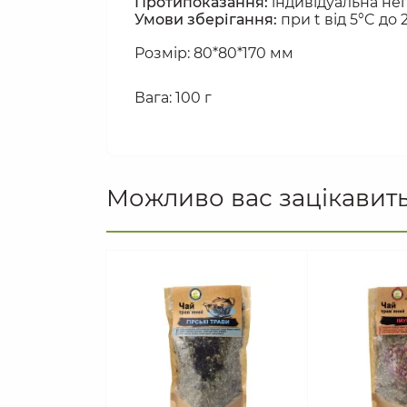
Протипоказання:
 індивідуальна неп
Умови зберігання:
 при t від 5°C д
Розмір: 80*80*170 мм
Вага: 100 г
Можливо вас зацікавит