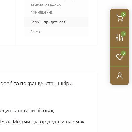
вентильованому
приміщенні.
0
Термін придатності
24 міс.
0
0
вороб та покращує стан шкіри, 
лоди шипшини лісової, 
15 хв. Мед чи цукор додати на смак.