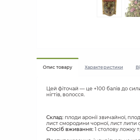
Опис товару
Характеристики
В
Цей фіточай — це +100 балів до сили
нігтів, волосся. 
Склад:
 плоди аронії звичайної, пло
лист смородини чорної, лист липи 
Спосіб вживання:
 1 столову ложку 