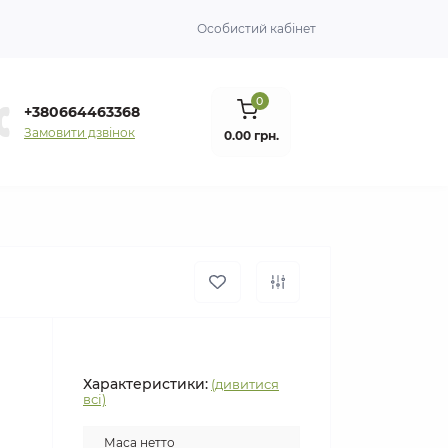
Особистий кабінет
0
+380664463368
Замовити дзвінок
0.00 грн.
Характеристики:
(дивитися
всі)
Маса нетто