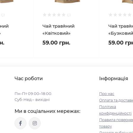
яний
Чай трав`яний
Чай трав`
»
«Квітковий»
«Бузковий
н.
59.00 грн.
59.00 гр
Час роботи
Інформація
Пн-Пт 09:00–18:00.
Про нас
Суб-Нед – вихідні
Оплата та достав
Політика
Ми в соціальних мережах:
конфіденційності
Правила поверне
товару
Договір публічної