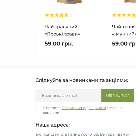
Чай трав`яний
Чай трав`
«Гірські трави»
«Імунний
59.00 грн.
59.00 гр
Слідкуйте за новинками та акціями:
Підпишіться
Я прочитав
Політика конфіденційності
і згоден з
вимогами
Наша адреса:
вулиця Данила Галицького, 56, Вигода, Івано-