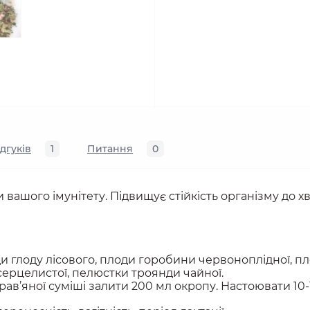
ідгуків
1
Питання
0
 вашого імунітету. Підвищує стійкість організму до х
ди глоду лісового, плоди горобини червоноплідної, п
серцелистої, пелюстки троянди чайної.
трав’яної суміші залити 200 мл окропу. Настоювати 10-