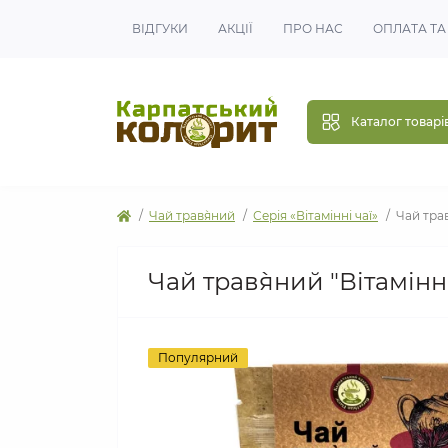
ВІДГУКИ
АКЦІЇ
ПРО НАС
ОПЛАТА ТА
Каталог товарі
Чай трав`яний
Серія «Вітамінні чаї»
Чай трав
Чай трав`яний "Вітамін
Популярний