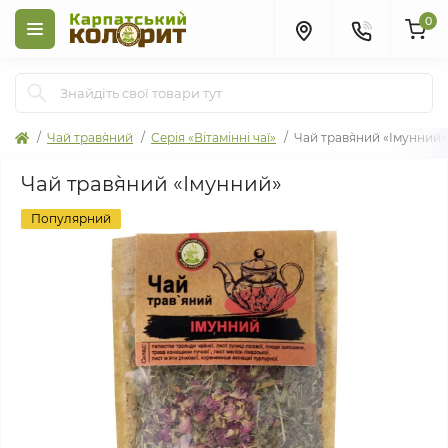
0
Чай трав`яний
Серія «Вітамінні чаї»
Чай трав`яний «Імунний»
Чай трав`яний «Імунний»
Популярний