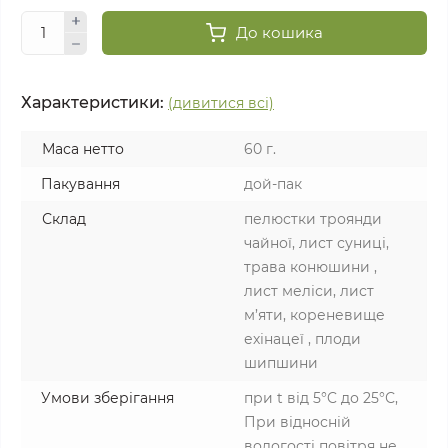
До кошика
Характеристики:
(дивитися всі)
Маса нетто
60 г.
Пакування
дой-пак
Склад
пелюстки троянди
чайної, лист суниці,
трава конюшини ,
лист меліси, лист
м’яти, кореневище
ехінацеї , плоди
шипшини
Умови зберігання
при t від 5°C до 25°С,
При відносній
вологості повітря не