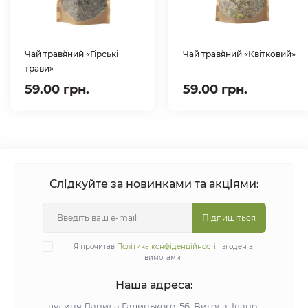
Чай трав`яний «Гірські
Чай трав`яний «Квітковий»
трави»
59.00 грн.
59.00 грн.
Слідкуйте за новинками та акціями:
Підпишіться
Я прочитав
Політика конфіденційності
і згоден з
вимогами
Наша адреса:
вулиця Данила Галицького, 56, Вигода, Івано-