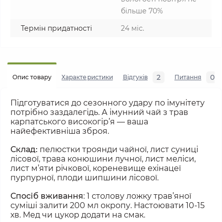
більше 70%
Термін придатності
24 міс.
2
0
Опис товару
Характеристики
Відгуків
Питання
Підготуватися до сезонного удару по імунітету 
потрібно заздалегідь. А імунний чай з трав 
карпатського високогір’я — ваша 
найефективніша зброя.
Склад: 
пелюстки троянди чайної, лист суниці 
лісової, трава конюшини лучної, лист меліси, 
лист м’яти річкової, кореневище ехінацеї 
пурпурної, плоди шипшини лісової.
Спосіб вживання
: 1 столову ложку трав’яної 
суміші залити 200 мл окропу. Настоювати 10-15 
хв. Мед чи цукор додати на смак.