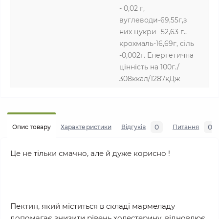
- 0,02 г,
вуглеводи-69,55г,з
них цукри -52,63 г.,
крохмаль-16,69г, сіль
-0,002г. Енергетична
цінність на 100г./
308ккал/1287кДж
0
0
Опис товару
Характеристики
Відгуків
Питання
Це не тільки смачно, але й дуже корисно !
Пектин, який міститься в складі мармеладу
допомагає знизити рівень холестерину, відновлює