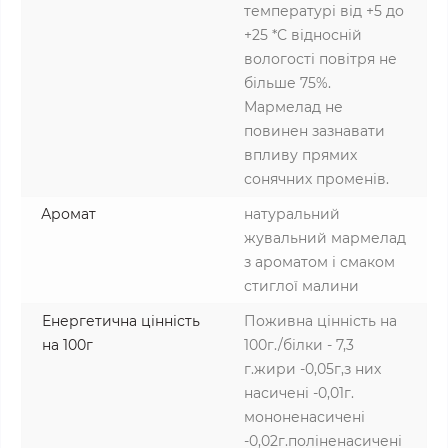
температурі від +5 до
+25 *С відносній
вологості повітря не
більше 75%.
Мармелад не
повинен зазнавати
впливу прямих
сонячних променів.
Аромат
натуральний
жувальний мармелад
з ароматом і смаком
стиглої малини
Енергетична цінність
Поживна цінність на
на 100г
100г./білки - 7,3
г.жири -0,05г,з них
насичені -0,01г.
мононенасичені
-0,02г.поліненасичені