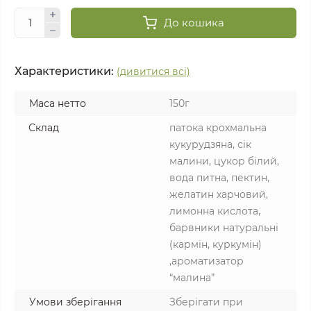
До кошика
Характеристики:
(дивитися всі)
Маса нетто
150г
Склад
патока крохмальна
кукурудзяна, сік
малини, цукор білий,
вода питна, пектин,
желатин харчовий,
лимонна кислота,
барвники натуральні
(кармін, куркумін)
,ароматизатор
“малина”
Умови зберігання
Зберігати при