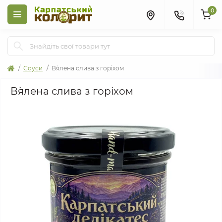
0
Соуси
В`ялена слива з горіхом
В`ялена слива з горіхом