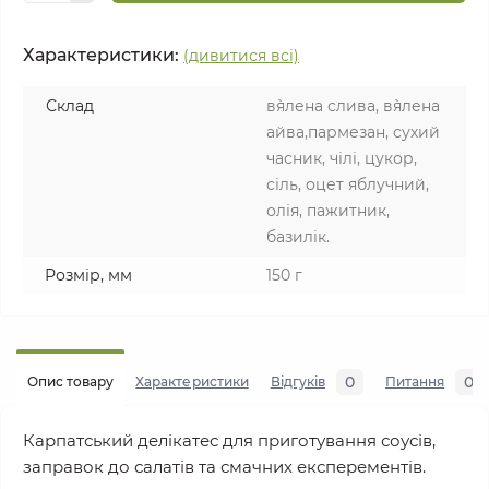
Характеристики:
(дивитися всі)
Склад
в`ялена слива, в`ялена
айва,пармезан, сухий
часник, чілі, цукор,
сіль, оцет яблучний,
олія, пажитник,
базилік.
Розмір, мм
150 г
0
0
Опис товару
Характеристики
Відгуків
Питання
Карпатський делікатес для приготування соусів,
заправок до салатів та смачних експерементів.