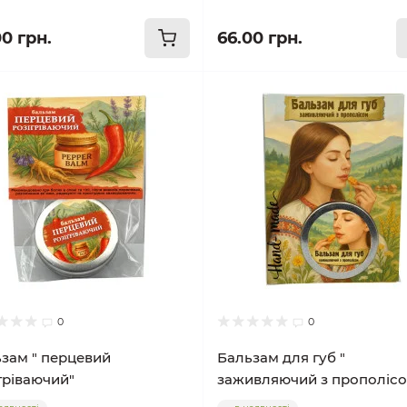
00 грн.
66.00 грн.
0
0
зам " перцевий
Бальзам для губ "
гріваючий"
заживляючий з прополіс