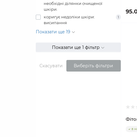
необхідні ділянки очищеної
шкіри.
95.
коригує недоліки шкіри:
1
висипання
Показати ще 19
Показати ще 1 фільтр
Скасувати
Виберіть фільтри
Фіто
в н