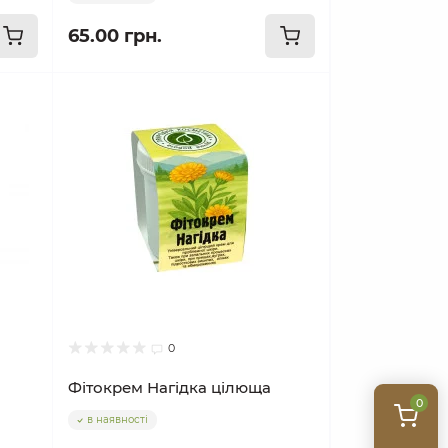
65.00 грн.
0
Фітокрем Нагідка цілюща
0
в наявності