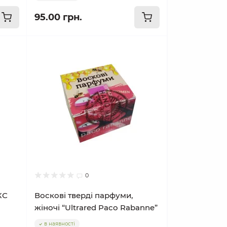
95.00 грн.
0
КС
Воскові тверді парфуми,
жіночі “Ultrared Paco Rabanne”
в наявності