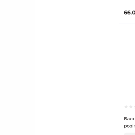
66.
Баль
розі