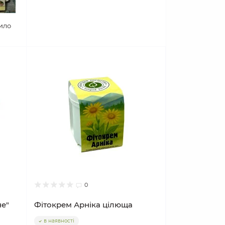
ило
0
не"
Фітокрем Арніка цілюща
в наявності