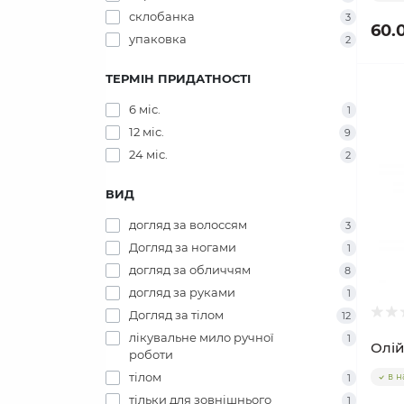
склобанка
3
60.
упаковка
2
ТЕРМІН ПРИДАТНОСТІ
6 міс.
1
12 міс.
9
24 міс.
2
ВИД
догляд за волоссям
3
Догляд за ногами
1
догляд за обличчям
8
догляд за руками
1
Догляд за тілом
12
лікувальне мило ручної
1
Олій
роботи
тілом
в н
1
тільки для зовнішнього
1