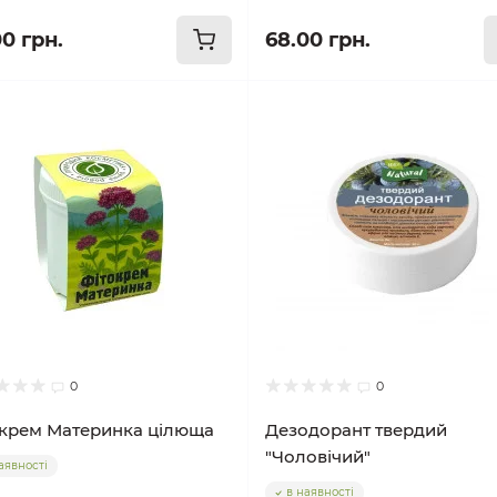
00 грн.
68.00 грн.
0
0
крем Материнка цілюща
Дезодорант твердий
"Чоловічий"
аявності
в наявності