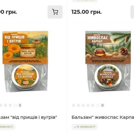
00 грн.
125.00 грн.
0
0
зам "від прищів і вугрів"
Бальзам" живоспас Карпа
аявності
в наявності