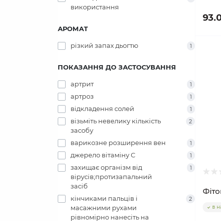
використання
93.
АРОМАТ
різкий запах дьогтю
1
ПОКАЗАННЯ ДО ЗАСТОСУВАННЯ
артрит
1
артроз
1
відкладення солей
1
візьміть невелику кількість
2
засобу
варикозне розширення вен
1
джерело вітаміну С
1
захищає організм від
1
вірусів;протизапальний
засіб
Фіто
кінчиками пальців і
2
масажними рухами
в н
рівномірно нанесіть на