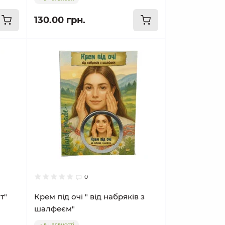
130.00 грн.
0
т"
Крем під очі " від набряків з
шалфеєм"
в наявності