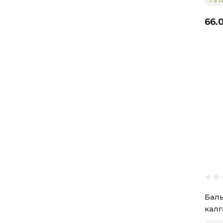
в н
66.
Баль
калг