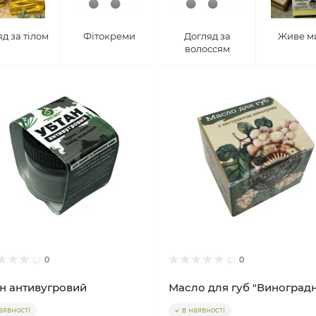
д за тілом
Фітокреми
Догляд за
Живе м
волоссям
0
0
н антивугровий
Масло для губ "Виноград
аявності
в наявності