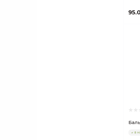
95.
Баль
в н