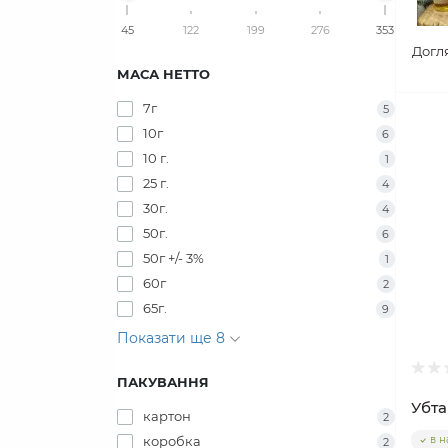
45
122
199
276
353
Догля
МАСА НЕТТО
7г
5
10г
6
10 г.
1
25 г.
4
30г.
4
50г.
6
50г +/- 3%
1
60г
2
65г.
9
Показати ще 8
ПАКУВАННЯ
Убта
картон
2
коробка
в н
2