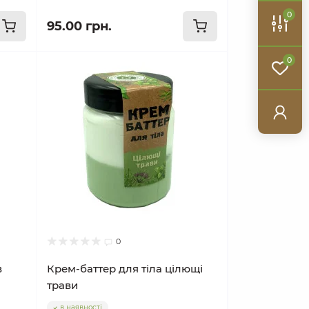
0
95.00 грн.
0
0
в
Крем-баттер для тіла цілющі
трави
в наявності