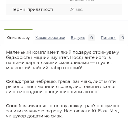
Термін придатності
24 міс.
0
0
Опис товару
Характеристики
Відгуків
Питання
Маленький комплімент, який подарує отримувачу 
бадьорість і міцний імунітет. Поєднайте його із 
нашими карпатськими смаколиками — і вуаля: 
маленький чайний набір готовий!
Склад: 
трава чебрецю, трава іван-чаю, лист м'яти 
річкової, лист малини лісової, лист ожини лісової, 
лист смородини, плоди шипшини лісової.
Спосіб вживання
: 1 столову ложку трав’яної суміші 
залити склянкою окропу. Настоювати 10-15 хв. Мед 
чи цукор додати на смак.