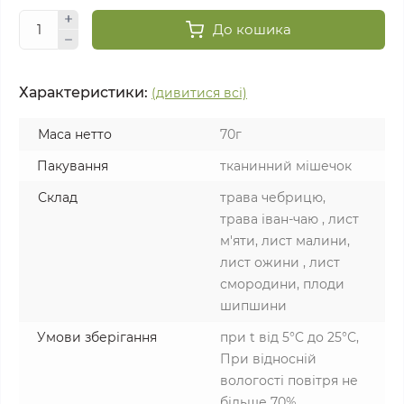
До кошика
Характеристики:
(дивитися всі)
Маса нетто
70г
Пакування
тканинний мішечок
Склад
трава чебрицю,
трава іван-чаю , лист
м'яти, лист малини,
лист ожини , лист
смородини, плоди
шипшини
Умови зберігання
при t від 5°C до 25°С,
При відносній
вологості повітря не
більше 70%