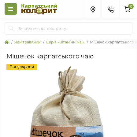
0
Чай трав`яний
Серія «Вітамінні чаї»
Мішечок карпатського 
Мішечок карпатського чаю
Популярний