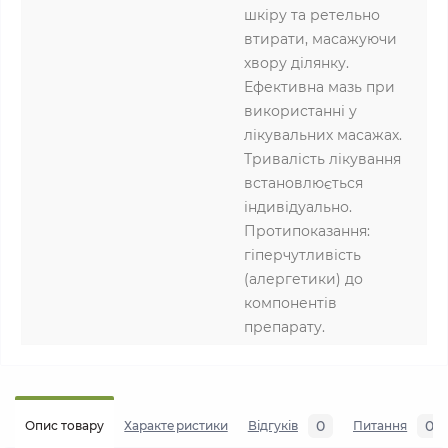
шкіру та ретельно
втирати, масажуючи
хвору ділянку.
Ефективна мазь при
використанні у
лікувальних масажах.
Тривалість лікування
встановлюється
індивідуально.
Протипоказання:
гіперчутливість
(алергетики) до
компонентів
препарату.
0
0
Опис товару
Характеристики
Відгуків
Питання