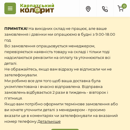
0
ПРИМІТКА!
На вихідних склад не працює, але ваше
замовлення і дзвінки ми опрацюємо в будні з 9.00-18.00
год.
Всі замовлення опрацьовується менеджером,
перевіряється наявність товару на складі і тільки тоді
надсилаються реквізити на оплату та уточнюються всі
деталі.
Не ображайтесь, якщо вам відразу не відписали чи не
зателефонували.
Ми робимо все для того щоб ваша доставка була
укомплектована і вчасно відправлена. Відправка
замовлень відбувається 2 рази в тиждень - вівторок і
п'ятниця.
Якщо вам потрібно оформити термінове замовлення або
ви хочете уточнити деталі з менеджером - просимо
вказати це в коментарях чи зателефонувати на вказаний
номер телефону
Детальніше