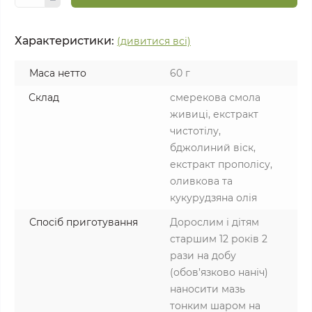
Характеристики:
(дивитися всі)
Маса нетто
60 г
Склад
смерекова смола
живиці, екстракт
чистотілу,
бджолиний віск,
екстракт прополісу,
оливкова та
кукурудзяна олія
Спосіб приготування
Дорослим і дітям
старшим 12 років 2
рази на добу
(обов’язково наніч)
наносити мазь
тонким шаром на