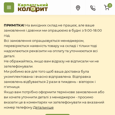
0
ПРИМІТКА!
На вихідних склад не працює, але ваше
замовлення і дзвінки ми опрацюємо в будні з 9.00-18.00
год.
Всі замовлення опрацьовується менеджером,
перевіряється наявність товару на складі і тільки тоді
надсилаються реквізити на оплату та уточнюються всі
деталі.
Не ображайтесь, якщо вам відразу не відписали чи не
зателефонували.
Ми робимо все для того щоб ваша доставка була
укомплектована і вчасно відправлена. Відправка
замовлень відбувається 2 рази в тиждень - вівторок і
п'ятниця.
Якщо вам потрібно оформити термінове замовлення або
ви хочете уточнити деталі з менеджером - просимо
вказати це в коментарях чи зателефонувати на вказаний
номер телефону
Детальніше