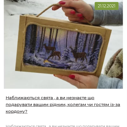
21.12.2021
Наближаються свята , а ви незнаєте що
подарувати вашим рідним, колегам чи гостям із-за
кордону?
Наближаються свята , а ви незнаєте що подарувати вашим