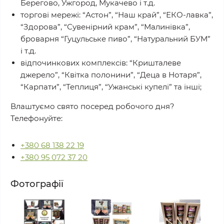
Берегово, Ужгород, Мукачево і т.д.
торгові мережі: “Астон”, “Наш край”, “ЕКО-лавка”,
“Здорова”, “Сувенірний крам”, “Малинівка”,
броварня “Гуцульське пиво”, “Натуральний БУМ”
і т.д.
відпочинкових комплексів: “Кришталеве
джерело”, “Квітка полонини”, “Деца в Нотаря”,
“Карпати”, “Теплиця”, “Ужанські купелі” та інші;
Влаштуємо свято посеред робочого дня?
Телефонуйте:
+380 68 138 22 19
+380 95 072 37 20
Фотографії