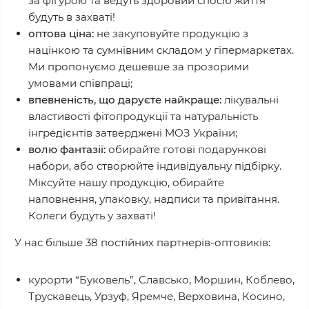
за фігурою та ведуть здоровий спосіб життя
будуть в захваті!
оптова ціна:
не закуповуйте продукцію з
націнкою та сумнівним складом у гіпермаркетах.
Ми пропонуємо дешевше за прозорими
умовами співпраці;
впевненість, що даруєте найкраще:
лікувальні
властивості фітопродукції та натуральність
інгредієнтів затверджені МОЗ України;
волю фантазії:
обирайте готові подарункові
набори, або створюйте індивідуальну підбірку.
Міксуйте нашу продукцію, обирайте
наповнення, упаковку, надписи та привітання.
Колеги будуть у захваті!
У нас більше 38 постійних партнерів-оптовиків:
курорти “Буковель”, Славсько, Моршин, Коблево,
Трускавець, Урзуф, Яремче, Верховина, Косино,