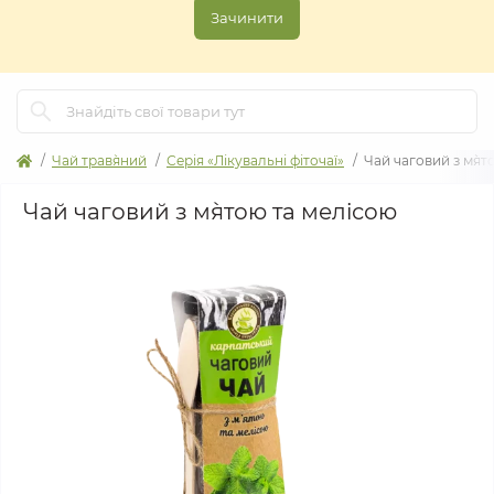
Зачинити
Чай трав`яний
Серія «Лікувальні фіточаї»
Чай чаговий з м`ят
Чай чаговий з м`ятою та мелісою