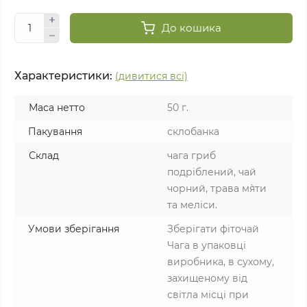
До кошика
Характеристики:
(дивитися всі)
Маса нетто
50 г.
Пакування
склобанка
Склад
чага гриб
подріблений, чай
чорний, трава м`яти
та меліси.
Умови зберігання
Зберігати фіточай
Чага в упаковці
виробника, в сухому,
захищеному від
світла місці при