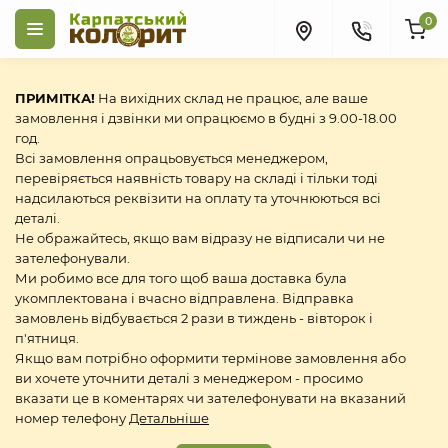
0
ПРИМІТКА!
На вихідних склад не працює, але ваше
замовлення і дзвінки ми опрацюємо в будні з 9.00-18.00
год.
Всі замовлення опрацьовується менеджером,
перевіряється наявність товару на складі і тільки тоді
надсилаються реквізити на оплату та уточнюються всі
деталі.
Не ображайтесь, якщо вам відразу не відписали чи не
зателефонували.
Ми робимо все для того щоб ваша доставка була
укомплектована і вчасно відправлена. Відправка
замовлень відбувається 2 рази в тиждень - вівторок і
п'ятниця.
Якщо вам потрібно оформити термінове замовлення або
ви хочете уточнити деталі з менеджером - просимо
вказати це в коментарях чи зателефонувати на вказаний
номер телефону
Детальніше