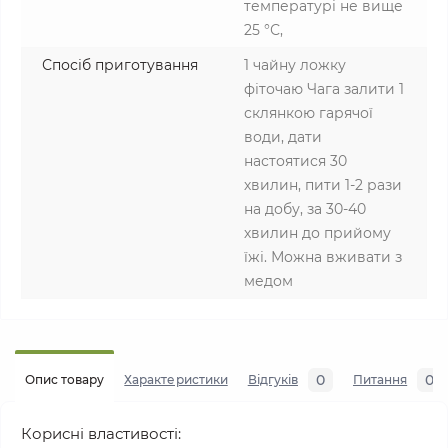
температурі не вище
25 °С,
Спосіб приготування
1 чайну ложку
фіточаю Чага залити 1
склянкою гарячої
води, дати
настоятися 30
хвилин, пити 1-2 рази
на добу, за 30-40
хвилин до прийому
їжі. Можна вживати з
медом
0
0
Опис товару
Характеристики
Відгуків
Питання
Корисні властивості: