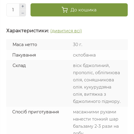
До кошика
Характеристики:
(дивитися всі)
Маса нетто
30 г.
Пакування
склобанка
Склад
віск бджолиний,
прополіс, обліпихова
олія, соняшникова
олія. кукурудзяна
олія, витяжка з
бджолиного підмору.
Спосіб приготування
масажними рухами
нанести тонкий шар
бальзаму 2-3 рази на
добу.