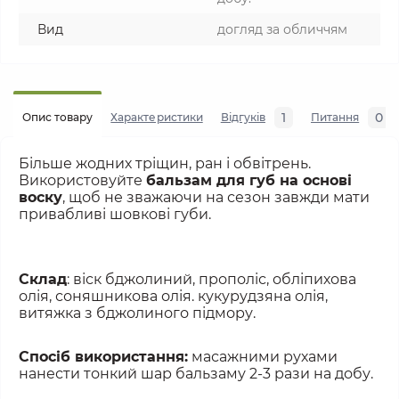
Вид
догляд за обличчям
1
0
Опис товару
Характеристики
Відгуків
Питання
Більше жодних тріщин, ран і обвітрень. 
Використовуйте 
бальзам для губ на основі 
воску
, щоб не зважаючи на сезон завжди мати 
привабливі шовкові губи.
Склад
: віск бджолиний, прополіс, обліпихова 
олія, соняшникова олія. кукурудзяна олія, 
витяжка з бджолиного підмору.
Спосіб використання:
 масажними рухами 
нанести тонкий шар бальзаму 2-3 рази на добу.