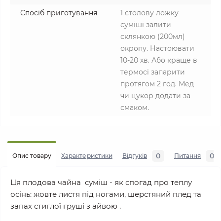
Спосіб приготування
1 столову ложку
суміші залити
склянкою (200мл)
окропу. Настоювати
10-20 хв. Або краще в
термосі запарити
протягом 2 год. Мед
чи цукор додати за
смаком.
0
0
Опис товару
Характеристики
Відгуків
Питання
Ця плодова чайна суміш - як спогад про теплу
осінь: жовте листя під ногами, шерстяний плед та
запах стиглої груші з айвою .