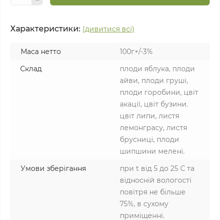
Характеристики:
(дивитися всі)
Маса нетто
100г+/-3%
Склад
плоди яблука, плоди
айви, плоди груші,
плоди горобини, цвіт
акації, цвіт бузини.
цвіт липи, листя
лемонграсу, листя
брусниці, плоди
шипшини мелені.
Умови зберігання
при t від 5 до 25 С та
відносній вологості
повітря не більше
75%, в сухому
приміщенні.