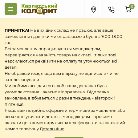
0
ПРИМІТКА!
На вихідних склад не працює, але ваше
замовлення і дзвінки ми опрацюємо в будні з 9.00-18.00
год.
Всі замовлення опрацьовується менеджером,
перевіряється наявність товару на складі і тільки тоді
надсилаються реквізити на оплату та уточнюються всі
деталі.
Не ображайтесь, якщо вам відразу не відписали чи не
зателефонували.
Ми робимо все для того щоб ваша доставка була
укомплектована і вчасно відправлена. Відправка
замовлень відбувається 2 рази в тиждень - вівторок і
п'ятниця.
Якщо вам потрібно оформити термінове замовлення або
ви хочете уточнити деталі з менеджером - просимо
вказати це в коментарях чи зателефонувати на вказаний
номер телефону
Детальніше