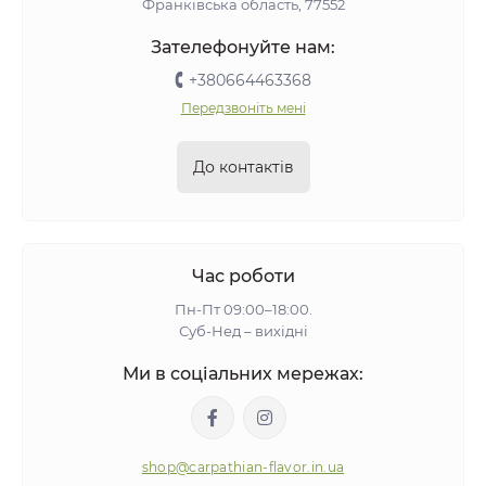
Франківська область, 77552
Зателефонуйте нам:
+380664463368
Передзвоніть мені
До контактів
Час роботи
Пн-Пт 09:00–18:00.
Суб-Нед – вихідні
Ми в соціальних мережах:
shop@carpathian-flavor.in.ua