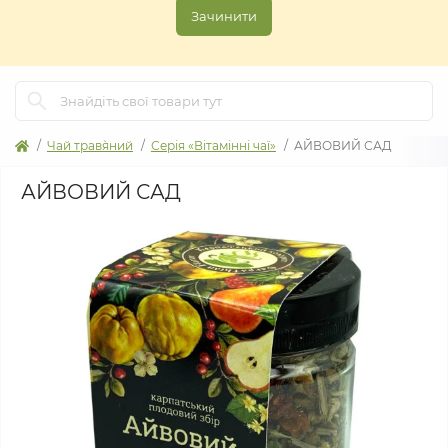
Зачинити
Чай трав`яний
Серія «Вітамінні чаї»
АЙВОВИЙ САД
АЙВОВИЙ САД